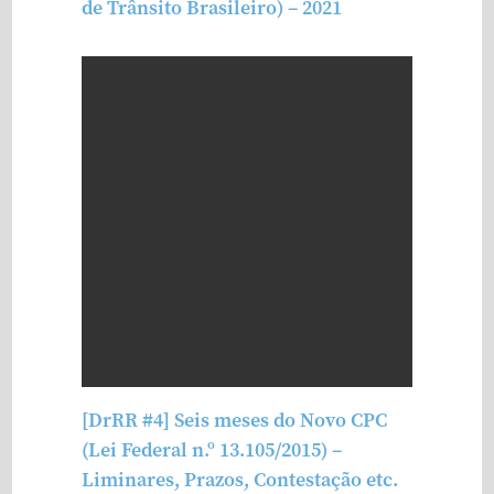
de Trânsito Brasileiro) – 2021
[DrRR #4] Seis meses do Novo CPC
(Lei Federal n.º 13.105/2015) –
Liminares, Prazos, Contestação etc.