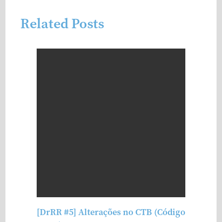
Related Posts
[DrRR #5] Alterações no CTB (Código