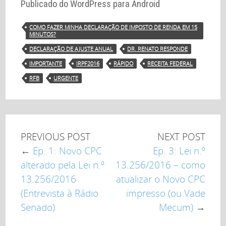
Publicado do WordPress para Android
COMO FAZER MINHA DECLARAÇÃO DE IMPOSTO DE RENDA EM 15
MINUTOS?
DECLARAÇÃO DE AJUSTE ANUAL
DR. RENATO RESPONDE
IMPORTANTE
IRPF2016
RÁPIDO
RECEITA FEDERAL
RFB
URGENTE
PREVIOUS POST
NEXT POST
←
Ep. 1: Novo CPC
Ep. 3: Lei n.º
alterado pela Lei n.º
13.256/2016 – como
13.256/2016
atualizar o Novo CPC
(Entrevista à Rádio
impresso (ou Vade
Senado)
Mecum)
→