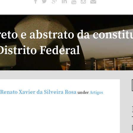
eto e abstrato da consti
Distrito Federal
Renato Xavier da Silveira Rosa
under
Artigos