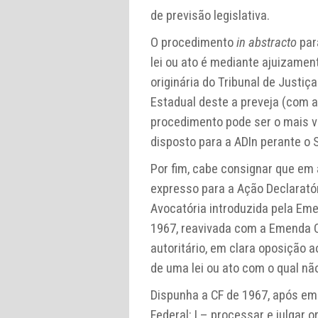
de previsão legislativa.
O procedimento
in abstracto
par
lei ou ato é mediante ajuizame
originária do Tribunal de Justi
Estadual deste a preveja (com a
procedimento pode ser o mais va
disposto para a ADIn perante o 
Por fim, cabe consignar que em 
expresso para a Ação Declaratór
Avocatória introduzida pela Emen
1967, reavivada com a Emenda C
autoritário, em clara oposição 
de uma lei ou ato com o qual nã
Dispunha a CF de 1967, após em
Federal: I – processar e julgar