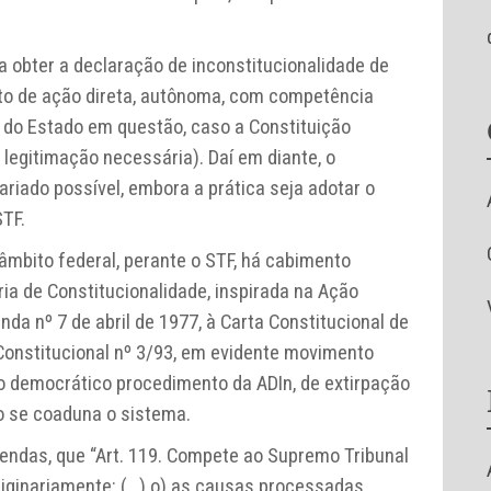
a obter a declaração de inconstitucionalidade de
nto de ação direta, autônoma, com competência
ça do Estado em questão, caso a Constituição
 legitimação necessária). Daí em diante, o
riado possível, embora a prática seja adotar o
STF.
âmbito federal, perante o STF, há cabimento
ia de Constitucionalidade, inspirada na Ação
da nº 7 de abril de 1977, à Carta Constitucional de
onstitucional nº 3/93, em evidente movimento
ao democrático procedimento da ADIn, de extirpação
o se coaduna o sistema.
endas, que “Art. 119. Compete ao Supremo Tribunal
 originariamente: (…) o) as causas processadas