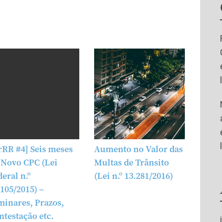
rRR #4] Seis meses
Aumento no Valor das
 Novo CPC (Lei
Multas de Trânsito
deral n.º
(Lei n.º 13.281/2016)
.105/2015) –
minares, Prazos,
ntestação etc.