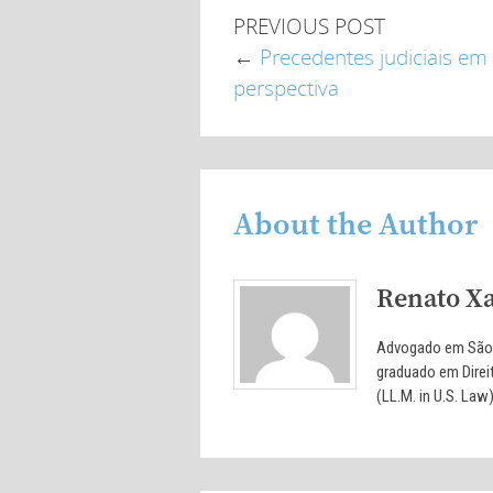
PREVIOUS POST
←
Precedentes judiciais em
perspectiva
About the Author
Renato Xa
Advogado em São P
graduado em Direi
(LL.M. in U.S. Law)