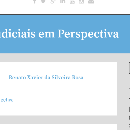
diciais em Perspectiva
Renato Xavier da Silveira Rosa
16
by
under
ectiva