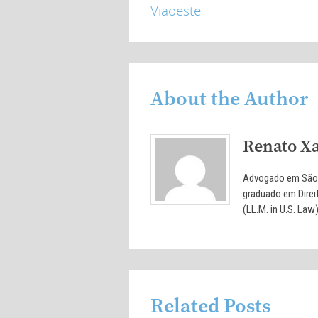
Viaoeste
About the Author
Renato Xa
Advogado em São P
graduado em Direi
(LL.M. in U.S. Law)
Related Posts