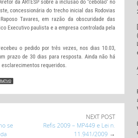
Diretor da ARTESP sobre a inclusão do “cebolão” no
te, concessionária do trecho inicial das Rodovias
e Raposo Tavares, em razão da obscuridade das
ico Executivo paulista e a empresa controlada pela
recebeu o pedido por três vezes, nos dias 10.03,
um prazo de 30 dias para resposta. Ainda não há
s esclarecimentos requeridos.
TRATIVO
NEXT POST
mo se
Refis 2009 – MP449 e Lei n.
 da
11.941/2009
→